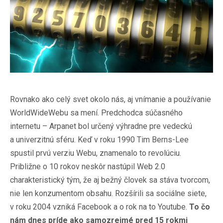
Rovnako ako celý svet okolo nás, aj vnímanie a používanie
WorldWideWebu sa mení. Predchodca súčasného
internetu – Arpanet bol určený výhradne pre vedeckú
a univerzitnú sféru. Keď v roku 1990 Tim Berns-Lee
spustil prvú verziu Webu, znamenalo to revolúciu.
Približne o 10 rokov neskôr nastúpil Web 2.0
charakteristický tým, že aj bežný človek sa stáva tvorcom,
nie len konzumentom obsahu. Rozšírili sa sociálne siete,
v roku 2004 vzniká Facebook a o rok na to Youtube.
To čo
nám dnes príde ako samozrejmé pred 15 rokmi