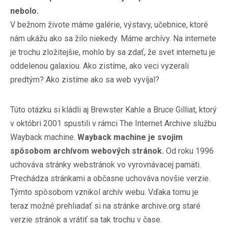
nebolo.
V bežnom živote máme galérie, výstavy, učebnice, ktoré
nám ukážu ako sa žilo niekedy. Máme archívy. Na internete
je trochu zložitejšie, mohlo by sa zdať, že svet internetu je
oddelenou galaxiou. Ako zistíme, ako veci vyzerali
predtým? Ako zistíme ako sa web vyvíjal?
Túto otázku si kládli aj Brewster Kahle a Bruce Gilliat, ktorý
v októbri 2001 spustili v rámci The Internet Archive službu
Wayback machine.
Wayback machine je svojim
spôsobom archívom webových stránok.
Od roku 1996
uchováva stránky webstránok vo vyrovnávacej pamäti.
Prechádza stránkami a občasne uchováva novšie verzie.
Týmto spôsobom vznikol archív webu. Vďaka tomu je
teraz možné prehliadať si na stránke archive.org staré
verzie stránok a vrátiť sa tak trochu v čase.