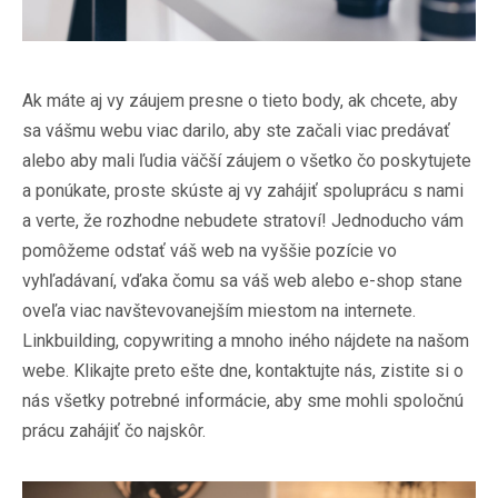
Ak máte aj vy záujem presne o tieto body, ak chcete, aby
sa vášmu webu viac darilo, aby ste začali viac predávať
alebo aby mali ľudia väčší záujem o všetko čo poskytujete
a ponúkate, proste skúste aj vy zahájiť spoluprácu s nami
a verte, že rozhodne nebudete stratoví! Jednoducho vám
pomôžeme odstať váš web na vyššie pozície vo
vyhľadávaní, vďaka čomu sa váš web alebo e-shop stane
oveľa viac navštevovanejším miestom na internete.
Linkbuilding
, copywriting a mnoho iného nájdete na našom
webe. Klikajte preto ešte dne, kontaktujte nás, zistite si o
nás všetky potrebné informácie, aby sme mohli spoločnú
prácu zahájiť čo najskôr.