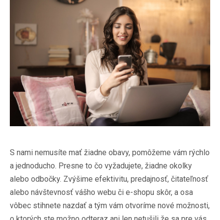
S nami nemusíte mať žiadne obavy, pomôžeme vám rýchlo
a jednoducho. Presne to čo vyžadujete, žiadne okolky
alebo odbočky. Zvýšime efektivitu, predajnosť, čitateľnosť
alebo návštevnosť vášho webu či e-shopu skôr, a osa
vôbec stihnete nazdať a tým vám otvoríme nové možnosti,
o ktorých ste možno odteraz ani len netušili že sa pre vás