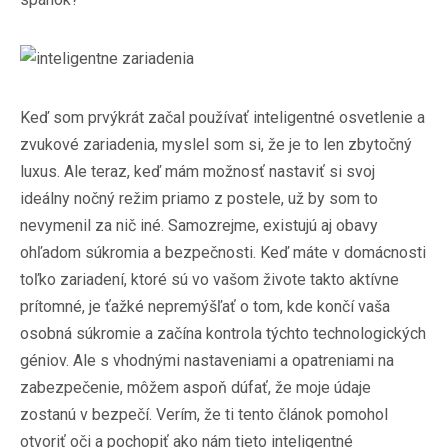
Keď som prvýkrát začal používať inteligentné osvetlenie a
zvukové zariadenia, myslel som si, že je to len zbytočný
luxus. Ale teraz, keď mám možnosť nastaviť si svoj
ideálny nočný režim priamo z postele, už by som to
nevymenil za nič iné. Samozrejme, existujú aj obavy
ohľadom súkromia a bezpečnosti. Keď máte v domácnosti
toľko zariadení, ktoré sú vo vašom živote takto aktívne
prítomné, je ťažké nepremýšľať o tom, kde končí vaša
osobná súkromie a začína kontrola týchto technologických
géniov. Ale s vhodnými nastaveniami a opatreniami na
zabezpečenie, môžem aspoň dúfať, že moje údaje
zostanú v bezpečí. Verím, že ti tento článok pomohol
otvoriť oči a pochopiť ako nám tieto inteligentné