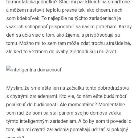
termostatická jednotka? Stačí mi pár kliknutí na smartfóne
a môžem nastaviť teplotu presne tak, ako chcem, nech
som kdekoľvek. To najlepšie na týchto zariadeniach je
však ich schopnosť prispôsobiť sa našim potrebám. Každý
deň sa učia viac o tom, ako žijeme, a prispôsobujú sa
tomu. Možno mi to sem tam môže zdať trochu strašidelné,
ale keď to vezmem do úvahy, zjednodušujú mi život.
Myslím, že sme ešte len na začiatku tohto dobrodružstva
s chytrými zariadeniami. Kto vie, čo nám ešte budú môcť
ponúknuť do budúcnosti. Ale momentálne? Momentálne
som rád, že som sa stal pánom svojho domova vďaka
týmto inteligentným zariadeniam. A čo by som ti povedal o
tom, ako mi chytré zariadenia pomáhajú udržať si pokojný
spánok?