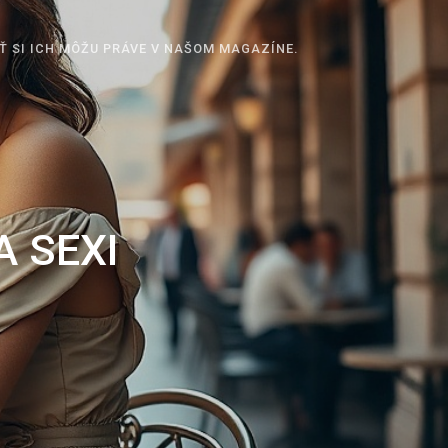
Ť SI ICH MÔŽU PRÁVE V NAŠOM MAGAZÍNE.
 SEXI