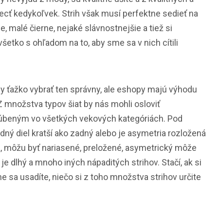
ecť kedykoľvek. Strih však musí perfektne sedieť na
 malé čierne, nejaké slávnostnejšie a tiež si
šetko s ohľadom na to, aby sme sa v nich cítili
y ťažko vybrať ten správny, ale eshopy majú výhodu
 množstva typov šiat by nás mohli osloviť
obľúbeným vo všetkých vekových kategóriách. Pod
ný diel kratší ako zadný alebo je asymetria rozložená
há, môžu byť nariasené, preložené, asymetrický môže
e dlhý a mnoho iných nápaditých strihov. Stačí, ak si
 sa usadíte, niečo si z toho množstva strihov určite