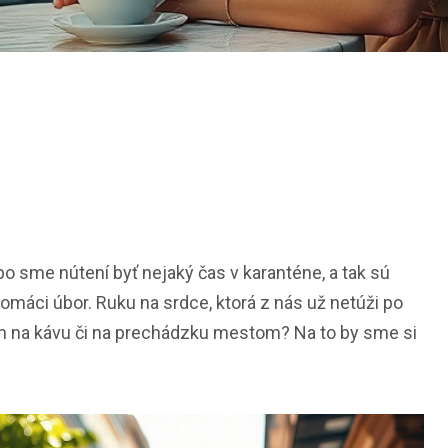
o sme nútení byť nejaký čas v karanténe, a tak sú
áci úbor. Ruku na srdce, ktorá z nás už netúži po
ekam na kávu či na prechádzku mestom? Na to by sme si