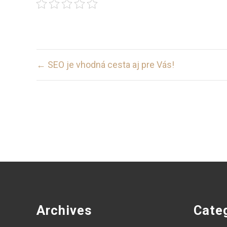
Post
← SEO je vhodná cesta aj pre Vás!
navigation
Archives
Cate