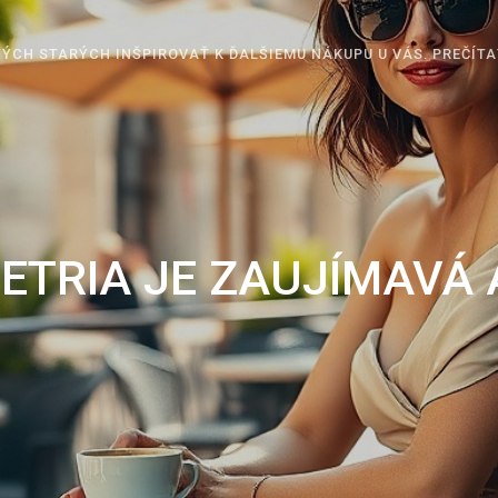
ÝCH STARÝCH INŠPIROVAŤ K ĎALŠIEMU NÁKUPU U VÁS. PREČÍTA
ETRIA JE ZAUJÍMAVÁ A