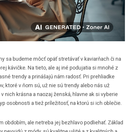
 my sa budeme môcť opäť stretávať v kaviarňach či na
j kávičke. Na tieto, ale aj iné podujatia si mnohé z
asné trendy a prinášajú nám radosť. Pri prehliadke
, ktoré v ňom sú, už nie sú trendy alebo nás už
je v nich krásna a naozaj ženská, hlavne ak si vyberie
yp osobnosti a tiež príležitosť, na ktorú si ich oblečie.
 obdobím, ale netreba jej bezhlavo podliehať. Základ
dy nevyjdú z módy, sú kvalitne ušité a z kvalitných a