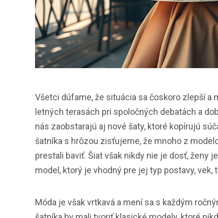
Všetci dúfame, že situácia sa čoskoro zlepší a
letných terasách pri spoločných debatách a dobre
nás zaobstarajú aj nové šaty, ktoré kopírujú súč
šatníka s hrôzou zisťujeme, že mnoho z modelov
prestali baviť. Šiat však nikdy nie je dosť, ženy 
model, ktorý je vhodný pre jej typ postavy, vek, t
Móda je však vrtkavá a mení sa s každým ročným
šatníka by mali tvoriť klasické modely, ktoré nik