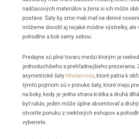
nadčasových materiálov a žena si ich môže obli
postave. Šaty by sme mali mať na denné nosenie,
môžeme dovoliť aj nejaké módne výstrelky, ale v
pohodlne a boli samy sebou.
Predajne sú plné tovaru medzi ktorým je nieked
jednoduchšieho a prehľadnejšieho prezerania. Z
asymetrické šaty
Mladamoda
, ktoré patria k 
týmto pojmom sú v ponuke šaty, ktoré majú pred
na boky, kedy je jedna strana krátka a druhá dl
byť rukáv, jeden môže úplne absentovať a druhý j
otvoríte ponuku z niektorých eshopov a pohodlne
vyberiete.