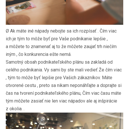
Ø Ak máte iné nápady nebojte sa ich rozpísať . Čím viac
ich je tým to môže byť pre Vaše podnikanie lepšie ,
a môžete to znamenať aj to že môžete zaujať trh niečím
iným , čo konkurencia ešte nemá.
Samotný obsah podnikateľského plánu sa zakladá od
celého podnikania. Vy sami by ste mali vedieť Že čím viac
, tým to môže byť lepšie pre Vašich zákazníkov. Máte
otvorené cestu , preto sa nikam neponáhľajte a doprajte si
čas na tvorení podnikateľského plánu, Čím viac času máte
tým môžete zasiať nie len viac nápadov ale aj inšpirácie
z okolia. .