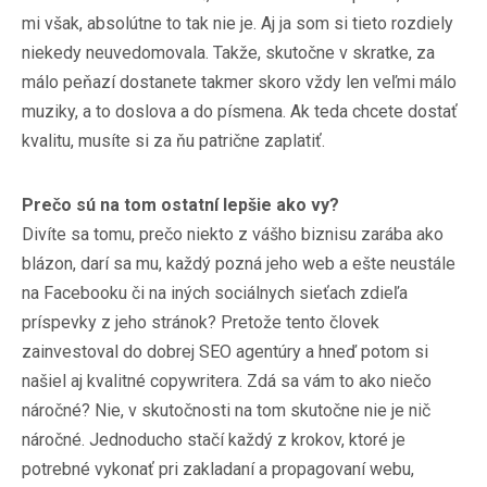
mi však, absolútne to tak nie je. Aj ja som si tieto rozdiely
niekedy neuvedomovala. Takže, skutočne v skratke, za
málo peňazí dostanete takmer skoro vždy len veľmi málo
muziky, a to doslova a do písmena. Ak teda chcete dostať
kvalitu, musíte si za ňu patrične zaplatiť.
Prečo sú na tom ostatní lepšie ako vy?
Divíte sa tomu, prečo niekto z vášho biznisu zarába ako
blázon, darí sa mu, každý pozná jeho web a ešte neustále
na Facebooku či na iných sociálnych sieťach zdieľa
príspevky z jeho stránok? Pretože tento človek
zainvestoval do dobrej SEO agentúry a hneď potom si
našiel aj kvalitné copywritera. Zdá sa vám to ako niečo
náročné? Nie, v skutočnosti na tom skutočne nie je nič
náročné. Jednoducho stačí každý z krokov, ktoré je
potrebné vykonať pri zakladaní a propagovaní webu,