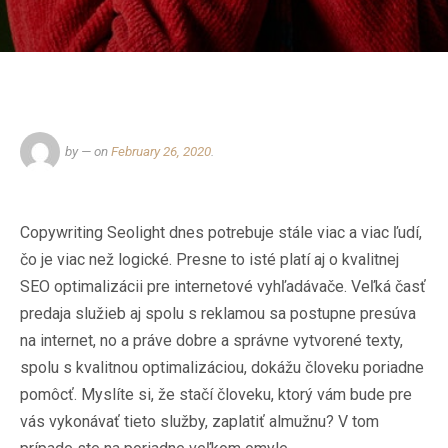
by
— on
February 26, 2020
.
Copywriting Seolight
dnes potrebuje stále viac a viac ľudí,
čo je viac než logické. Presne to isté platí aj o kvalitnej
SEO optimalizácii pre internetové vyhľadávače. Veľká časť
predaja služieb aj spolu s reklamou sa postupne presúva
na internet, no a práve dobre a správne vytvorené texty,
spolu s kvalitnou optimalizáciou, dokážu človeku poriadne
pomôcť. Myslíte si, že stačí človeku, ktorý vám bude pre
vás vykonávať tieto služby, zaplatiť almužnu? V tom