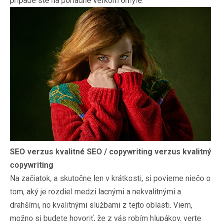
prípade ste na poriadne veľkom omyle.
SEO verzus kvalitné SEO / copywriting verzus kvalitný
copywriting
Na začiatok, a skutočne len v krátkosti, si povieme niečo o
tom, aký je rozdiel medzi lacnými a nekvalitnými a
drahšími, no kvalitnými službami z tejto oblasti. Viem,
možno si budete hovoriť, že z vás robím hlupákov, verte