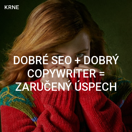
Skip
KRNE
to
content
DOBRÉ SEO + DOBRÝ
COPYWRITER =
ZARUČENÝ ÚSPECH