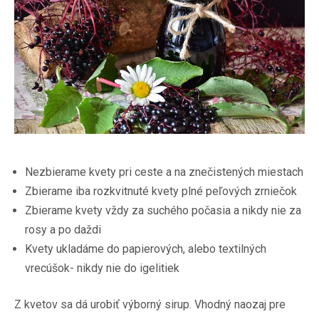
Nezbierame kvety pri ceste a na znečistených miestach
Zbierame iba rozkvitnuté kvety plné peľových zrniečok
Zbierame kvety vždy za suchého počasia a nikdy nie za
rosy a po daždi
Kvety ukladáme do papierových, alebo textilných
vrecúšok- nikdy nie do igelitiek
Z kvetov sa dá urobiť výborný sirup. Vhodný naozaj pre