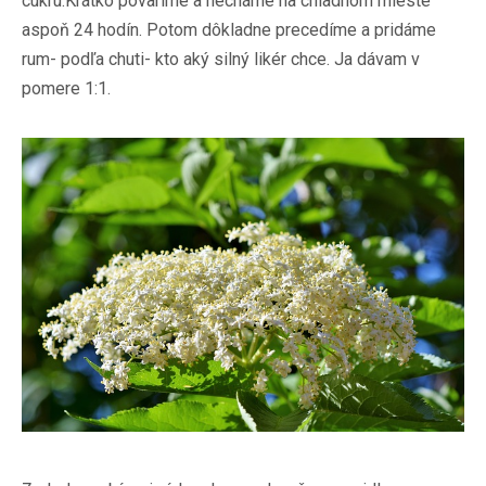
cukru.Krátko povaríme a necháme na chladnom mieste
aspoň 24 hodín. Potom dôkladne precedíme a pridáme
rum- podľa chuti- kto aký silný likér chce. Ja dávam v
pomere 1:1.