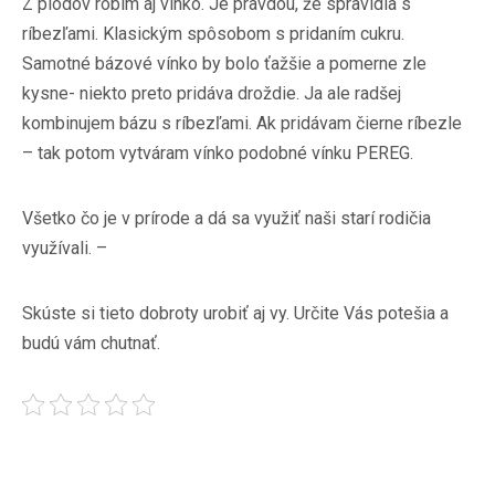
Z plodov robím aj vínko. Je pravdou, že spravidla s
ríbezľami. Klasickým spôsobom s pridaním cukru.
Samotné bázové vínko by bolo ťažšie a pomerne zle
kysne- niekto preto pridáva droždie. Ja ale radšej
kombinujem bázu s ríbezľami. Ak pridávam čierne ríbezle
– tak potom vytváram vínko podobné vínku PEREG.
Všetko čo je v prírode a dá sa využiť naši starí rodičia
využívali. –
Skúste si tieto dobroty urobiť aj vy. Určite Vás potešia a
budú vám chutnať.