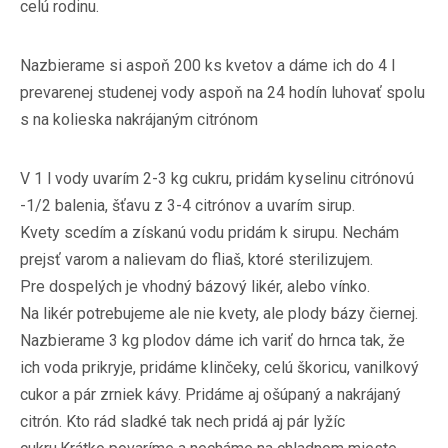
celú rodinu.
Nazbierame si aspoň 200 ks kvetov a dáme ich do 4 l
prevarenej studenej vody aspoň na 24 hodín luhovať spolu
s na kolieska nakrájaným citrónom
V 1 l vody uvarím 2-3 kg cukru, pridám kyselinu citrónovú
-1/2 balenia, šťavu z 3-4 citrónov a uvarím sirup.
Kvety scedím a získanú vodu pridám k sirupu. Nechám
prejsť varom a nalievam do fliaš, ktoré sterilizujem.
Pre dospelých je vhodný bázový likér, alebo vínko.
Na likér potrebujeme ale nie kvety, ale plody bázy čiernej.
Nazbierame 3 kg plodov dáme ich variť do hrnca tak, že
ich voda prikryje, pridáme klinčeky, celú škoricu, vanilkový
cukor a pár zrniek kávy. Pridáme aj ošúpaný a nakrájaný
citrón. Kto rád sladké tak nech pridá aj pár lyžíc