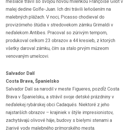
mesiace trávil so svojou novou milenkou Françoise Gilot v
malej dedine Golfe-Juan. Ich dni trávili leňošením na
malebných plážach. V noci, Picasso chodieval do
provizórneho štúdia v stredovekom zámku Grimaldi v
neďalekom Antibes. Pracoval so zúrivým tempom,
produkoval celkom 23 obrazov a 44 kresieb, z ktorých
všetky daroval zámku, čím sa stalo prvým múzeom
venovaným umelcovi.
Salvador Dalí
Costa Brava, Španielsko
Salvador Dalí sa narodil v meste Figueres, pozdĺž Costa
Brava v Španielsku, a strávil svoje detské prázdniny v
neďalekej rybárskej obci Cadaqués. Niektoré z jeho
najstarších obrazov – krajiniek v štýle impresionistov,
zachytávajú olivové háje, budovy s bielymi stenami a
žiarivé vody malebného prímorského mesta.