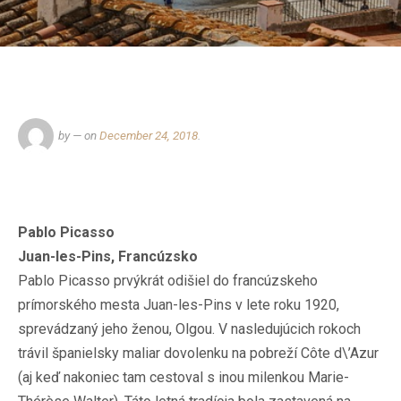
by
— on
December 24, 2018
.
Pablo Picasso
Juan-les-Pins, Francúzsko
Pablo Picasso prvýkrát odišiel do francúzskeho
prímorského mesta Juan-les-Pins v lete roku 1920,
sprevádzaný jeho ženou, Olgou. V nasledujúcich rokoch
trávil španielsky maliar dovolenku na pobreží Côte d\’Azur
(aj keď nakoniec tam cestoval s inou milenkou Marie-