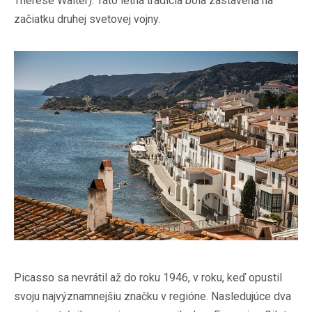
Thérèse Walter). Táto letná tradícia bola zastavená na
začiatku druhej svetovej vojny.
Picasso sa nevrátil až do roku 1946, v roku, keď opustil
svoju najvýznamnejšiu značku v regióne. Nasledujúce dva