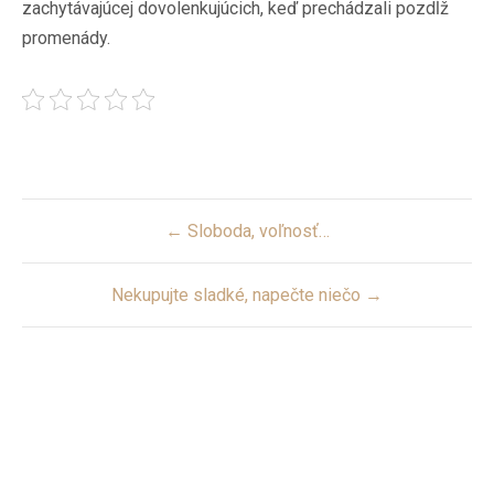
zachytávajúcej dovolenkujúcich, keď prechádzali pozdĺž
promenády.
Post
← Sloboda, voľnosť…
navigation
Nekupujte sladké, napečte niečo →