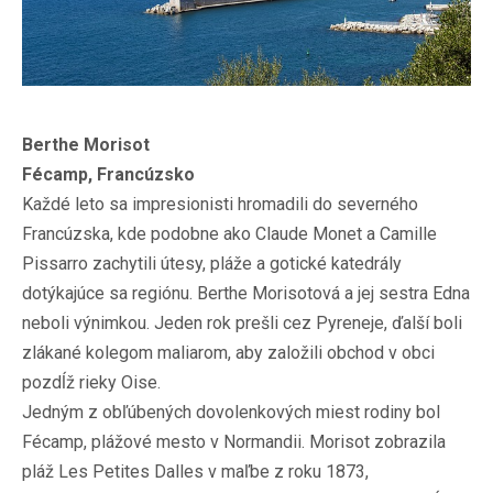
Berthe Morisot
Fécamp, Francúzsko
Každé leto sa impresionisti hromadili do severného
Francúzska, kde podobne ako Claude Monet a Camille
Pissarro zachytili útesy, pláže a gotické katedrály
dotýkajúce sa regiónu. Berthe Morisotová a jej sestra Edna
neboli výnimkou. Jeden rok prešli cez Pyreneje, ďalší boli
zlákané kolegom maliarom, aby založili obchod v obci
pozdĺž rieky Oise.
Jedným z obľúbených dovolenkových miest rodiny bol
Fécamp, plážové mesto v Normandii. Morisot zobrazila
pláž Les Petites Dalles v maľbe z roku 1873,