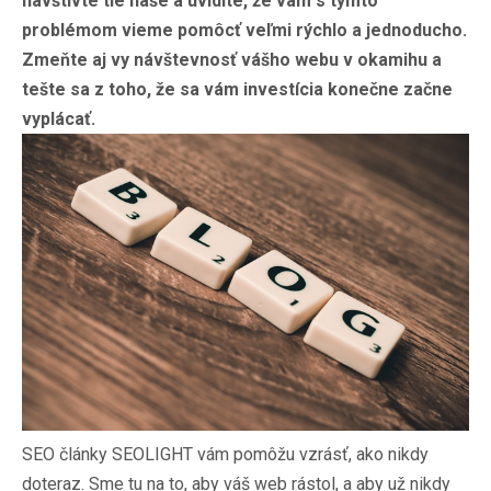
navštívte tie naše a uvidíte, že vám s týmto
problémom vieme pomôcť veľmi rýchlo a jednoducho.
Zmeňte aj vy návštevnosť vášho webu v okamihu a
tešte sa z toho, že sa vám investícia konečne začne
vyplácať.
SEO články SEOLIGHT
vám pomôžu vzrásť, ako nikdy
doteraz. Sme tu na to, aby váš web rástol, a aby už nikdy