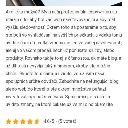
Ako je to možné? My a naši profesionálni copywriteri sa
starajú o to, aby bol váš web navštevovanejší a aby mal
vyššiu sledovanosť. Okrem toho sa postaráme o to, aby
ste boli vo vyhľadávaní na vyšších priečkach, a vďaka tomu
uvidíte čoskoro veľkú zmenu nie len vo vašej návštevnosti,
ale aj vo vašom predaji, nech už ponúkate služby, alebo
produkty. Rovnako tak je to aj s čítanosťou, ak máte blog, a
už dlho sa nevyvíja takým smerom, akoby ste možno
chceli. Skúste to s nami, a uvidíte, že sa vám naša
spolupráca určite odvďačí. Zabudnite na nefungujúci blog,
alebo web do ktorého ste okrem množstva peňazí
investovali aj množstvo času. Spolupracujte s nami a
uvidíte zmeny, na ktoré čakáte už veľmi dlho okamžite.
4.6/5 - (5 votes)