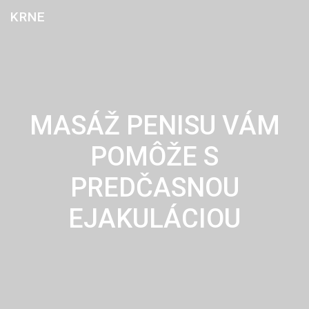
Skip
KRNE
to
content
MASÁŽ PENISU VÁM
POMÔŽE S
PREDČASNOU
EJAKULÁCIOU