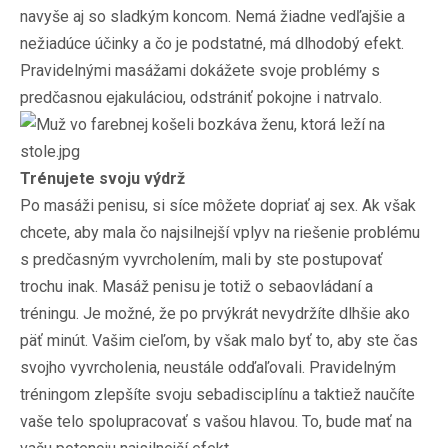
navyše aj so sladkým koncom. Nemá žiadne vedľajšie a
nežiadúce účinky a čo je podstatné, má dlhodobý efekt.
Pravidelnými masážami dokážete svoje problémy s
predčasnou ejakuláciou, odstrániť pokojne i natrvalo.
Trénujete svoju výdrž
Po masáži penisu, si síce môžete dopriať aj sex. Ak však
chcete, aby mala čo najsilnejší vplyv na riešenie problému
s predčasným vyvrcholením, mali by ste postupovať
trochu inak. Masáž penisu je totiž o sebaovládaní a
tréningu. Je možné, že po prvýkrát nevydržíte dlhšie ako
päť minút. Vašim cieľom, by však malo byť to, aby ste čas
svojho vyvrcholenia, neustále odďaľovali. Pravidelným
tréningom zlepšíte svoju sebadisciplínu a taktiež naučíte
vaše telo spolupracovať s vašou hlavou. To, bude mať na