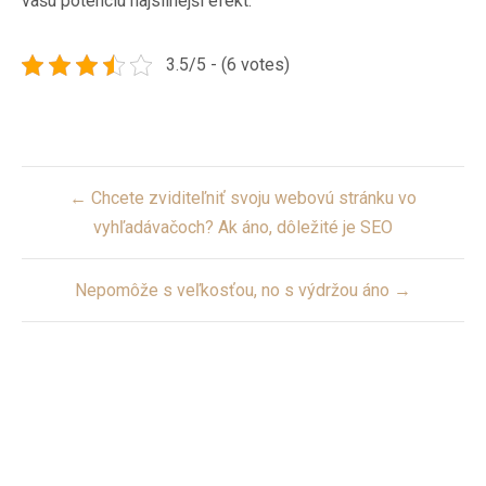
vašu potenciu najsilnejší efekt.
3.5/5 - (6 votes)
Post
← Chcete zviditeľniť svoju webovú stránku vo
navigation
vyhľadávačoch? Ak áno, dôležité je SEO
Nepomôže s veľkosťou, no s výdržou áno →