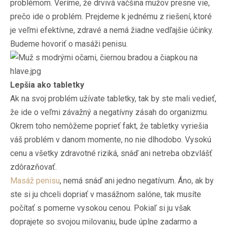
problémom. Veríme, že drvivá väčšina mužov presne vie,
prečo ide o problém. Prejdeme k jednému z riešení, ktoré
je veľmi efektívne, zdravé a nemá žiadne vedľajšie účinky.
Budeme hovoriť o masáži penisu.
Lepšia ako tabletky
Ak na svoj problém užívate tabletky, tak by ste mali vedieť,
že ide o veľmi závažný a negatívny zásah do organizmu.
Okrem toho nemôžeme poprieť fakt, že tabletky vyriešia
váš problém v danom momente, no nie dlhodobo. Vysokú
cenu a všetky zdravotné riziká, snáď ani netreba obzvlášť
zdôrazňovať.
Masáž penisu
, nemá snáď ani jedno negatívum. Áno, ak by
ste si ju chceli dopriať v masážnom salóne, tak musíte
počítať s pomerne vysokou cenou. Pokiaľ si ju však
doprajete so svojou milovaniu, bude úplne zadarmo a