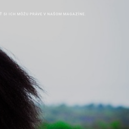
Ť SI ICH MÔŽU PRÁVE V NAŠOM MAGAZÍNE.