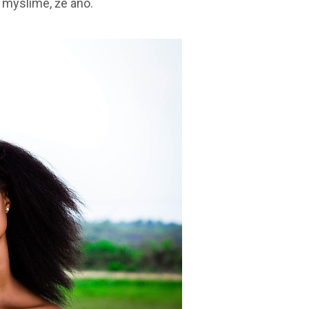
 myslíme, že áno.