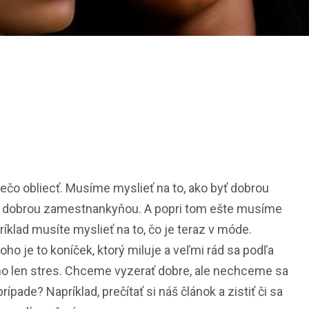
ečo obliecť. Musíme myslieť na to, ako byť dobrou
a dobrou zamestnankyňou. A popri tom ešte musíme
ríklad musíte myslieť na to, čo je teraz v móde.
koho je to koníček, ktorý miluje a veľmi rád sa podľa
cho len stres. Chceme vyzerať dobre, ale nechceme sa
ípade? Napríklad, prečítať si náš článok a zistiť či sa