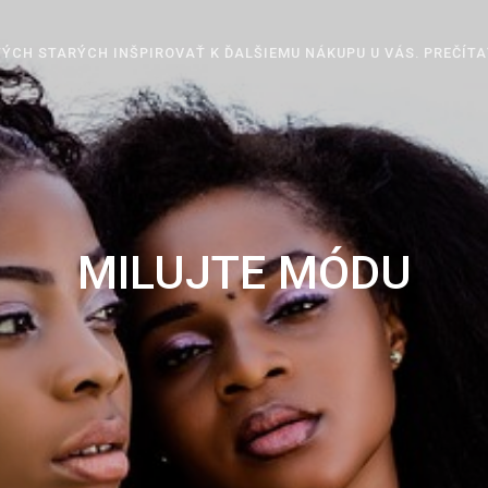
ÝCH STARÝCH INŠPIROVAŤ K ĎALŠIEMU NÁKUPU U VÁS. PREČÍTA
MILUJTE MÓDU