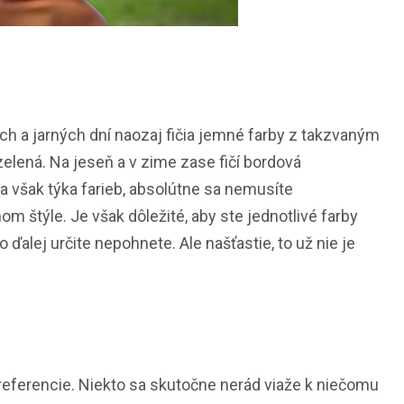
ch a jarných dní naozaj fičia jemné farby z takzvaným
elená. Na jeseň a v zime zase fičí bordová
sa však týka farieb, absolútne sa nemusíte
 štýle. Je však dôležité, aby ste jednotlivé farby
ďalej určite nepohnete. Ale našťastie, to už nie je
preferencie. Niekto sa skutočne nerád viaže k niečomu