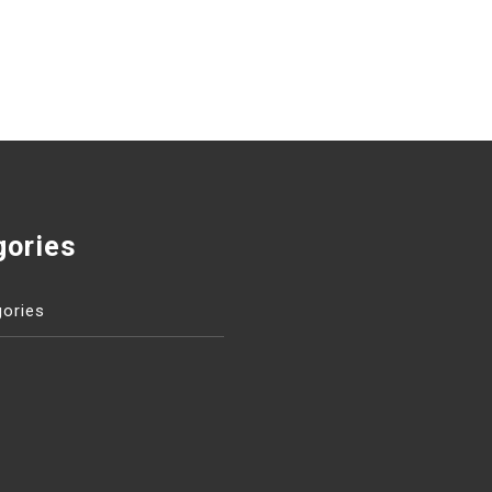
gories
ories