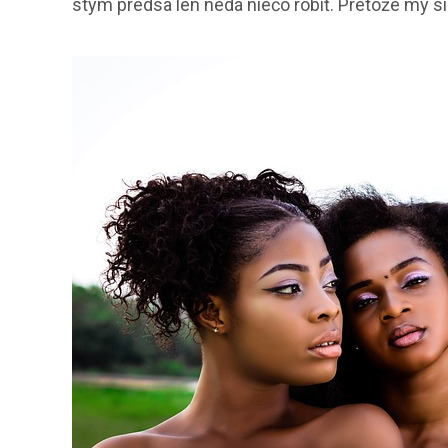
stým predsa len nedá niečo robiť. Pretože my si