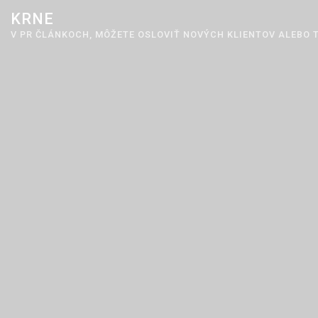
Skip
KRNE
to
V PR ČLÁNKOCH, MÔŽETE OSLOVIŤ NOVÝCH KLIENTOV ALEBO T
content