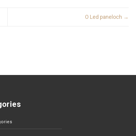
O Led paneloch →
gories
ories