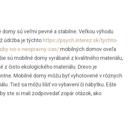
né domy sú veľmi pevné a stabilne. Veľkou výhodu
ež údržba je týchto
https://psych.interez.sk/tychto-
soby-no-v-nespravny-cas/
mobilných domov oveľa
jšie sú mobilné domy vyrábané z kvalitného materiálu,
té z čisto ekologického materiálu. Drevo je
gantne. Mobilné domy môžu byť vyhotovené v rôznych
lu. Tiež sa môžu líšiť vo vybavení či nábytku. Ešte
y ste si mali zodpovedať zopár otázok, ako