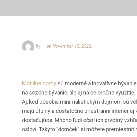
by
— on
November 15, 2022
.
Mobilné domy
sú moderné a inovatívne bývanie, 
na sezóne bývanie, ale aj na celoročne využitie
Aj, keď pôsobia minimalistickým dojmom sú veľmi
majú útulný a dostatočne priestranní interiér a
dostačujúce. Mnoho ľudí očarí ich prvotný vzhľ
osloví. Takýto “domček” si môžete premiestniť n