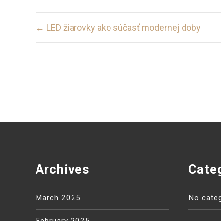
Post
← LED žiarovky ako súčasť modernej doby
navigation
Archives
Cate
March 2025
No categ
February 2025