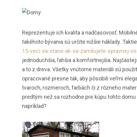
Reprezentuje ich kvalita a nadčasovosť. Mobil
takéhoto bývania sú určite nižšie náklady. Takti
15-veci-sa-stane-ak-sa-zamilujete-spravnej-o
jednoduchšia, ľahšia a komfortnejšia. Najčaste
a to z dreva. Všetky vnútorne materiáli sú použi
opracované presne tak, aby pôsobili veľmi ele
tvaroch, rozmeroch, farbách či z rôzneho materiá
predtým než sa rozhodne pre kúpu tohto domu b
napríklad?