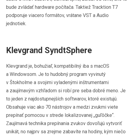
bude zvládať hardware počítača. Taktiež Tracktion T7
podporuje viacero formátov, vrátane VST a Audio
jednotiek.
Klevgrand SyndtSphere
Klevgrand je, bohužiaľ, kompatibilný iba s macOS
a Windowsom. Je to hudobný program vyvinutý
v Štokholme a svojimi vyladenými inštrumentami
a zaujímavým vzhľadom si robí pre seba dobré meno. Je
to jeden z najdostupnejších softwarov, ktoré existujú.
Obsahuje viac ako 70 nástrojov a medzi zvukmi viete
prepínať pomocou v strede lokalizovanej „guľôčke“.
Zaujímavá technika prepínania zvukov dovoľujú vytvoriť
unikát, no najprv sa zrejme zabavíte na hodiny, kým niečo