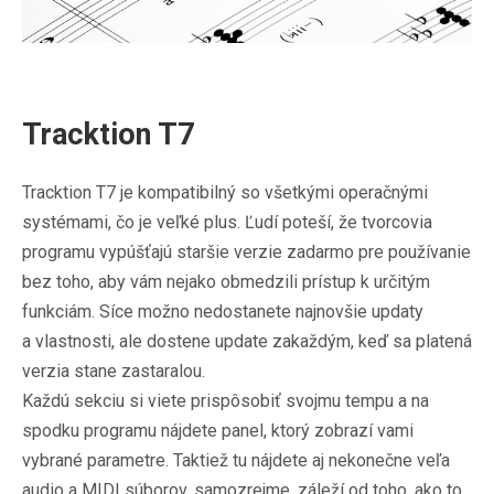
Tracktion T7
Tracktion T7 je kompatibilný so všetkými operačnými
systémami, čo je veľké plus. Ľudí poteší, že tvorcovia
programu vypúšťajú staršie verzie zadarmo pre používanie
bez toho, aby vám nejako obmedzili prístup k určitým
funkciám. Síce možno nedostanete najnovšie updaty
a vlastnosti, ale dostene update zakaždým, keď sa platená
verzia stane zastaralou.
Každú sekciu si viete prispôsobiť svojmu tempu a na
spodku programu nájdete panel, ktorý zobrazí vami
vybrané parametre. Taktiež tu nájdete aj nekonečne veľa
audio a MIDI súborov, samozrejme, záleží od toho, ako to