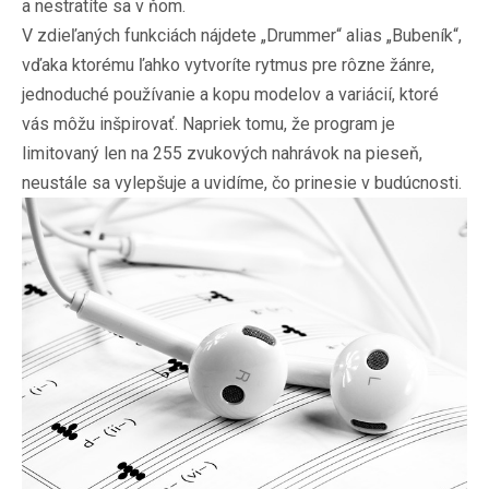
a nestratíte sa v ňom.
V zdieľaných funkciách nájdete „Drummer“ alias „Bubeník“,
vďaka ktorému ľahko vytvoríte rytmus pre rôzne žánre,
jednoduché používanie a kopu modelov a variácií, ktoré
vás môžu inšpirovať. Napriek tomu, že program je
limitovaný len na 255 zvukových nahrávok na pieseň,
neustále sa vylepšuje a uvidíme, čo prinesie v budúcnosti.