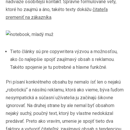
nadviaže osobitejší kontakt. Správne formulované vety,
ktoré ho zaujmú a áno, takéto texty dokážu
čitateľa
premeniť na zákazníka
.
Tieto články sú pre copywritera výzvou a možnosťou,
ako čo najlepšie spojiť zaujímavý obsah s reklamou.
Takéto spojenie je tu potrebné a hlavne funkčné.
Pri písaní konkrétneho obsahu by nemalo ísť len o nejakú
„robotickú“ a násilnú reklamu, ktorá ako vieme, býva ľuďom
nesympatická a súčasní užívatelia ju začínajú šikovne
ignorovať. Na druhej strane by ale nemal byť obsahom
nejaký suchý, poučný text, ktorý by vlastne nedokázal
predávať. Preto ako vravím, umenie je spojiť tieto dva
faktory a vytvoriť čitateľný, zaujímavý obsah s tendenciou