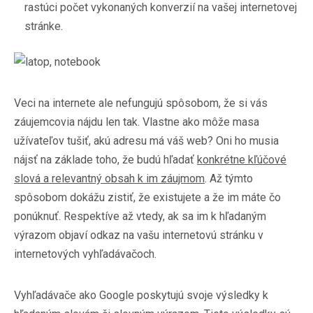
rastúci počet vykonaných konverzií na vašej internetovej
stránke.
Veci na internete ale nefungujú spôsobom, že si vás
záujemcovia nájdu len tak. Vlastne ako môže masa
užívateľov tušiť, akú adresu má váš web? Oni ho musia
nájsť na základe toho, že budú hľadať
konkrétne kľúčové
slová a relevantný obsah k im záujmom
. Až týmto
spôsobom dokážu zistiť, že existujete a že im máte čo
ponúknuť. Respektíve až vtedy, ak sa im k hľadaným
výrazom objaví odkaz na vašu internetovú stránku v
internetových vyhľadávačoch.
Vyhľadávače ako Google poskytujú svoje výsledky k