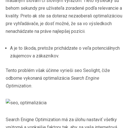
hľadaným slovám či slovným výrazom. Tieto výsledky sú
behom sekundy pre užívateľa zoradené podľa relevancie a
kvality. Preto ak ste sa doteraz nezaoberali optimalizáciou
pre vyhľadávače, je dosť možné, že sa vo výsledkoch
nenachádzate na práve najlepšej pozícii.
A je to škoda, pretože prichádzate o veľa potenciálnych
záujemcov a zákazníkov.
Tento problém však účinne vyrieši seo
Seolight
, čiže
odborne vykonaná optimalizácia
Search Engine
Optimization
.
Search Enigne Optimization má za úlohu nastaviť všetky
vnútorné a vonkajšie faktory tak, aby sa vaša internetová