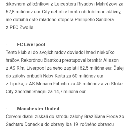
šikovnom záložníkovi z Leicesteru Riyadovi Mahrézovi za
67,8 miliónov eur. City neboli v tomto období moc aktívny,
ale dotiahli ešte mladého stopéra Phillipeho Sandlera
z PEC Zwolle.
·
FC Liverpool
Tento klub si do svojich radov doviedol hneď niekoľko
hráčov. Rekordnou čiastkou prestupoval brankár Alisson
z AS Rím, Liverpool za neho zaplatil 62,5 milióna eur. Ďalej
do zálohy pribudli Naby Keita za 60 miliónov eur
z Lipska, z AS Monaca Fabinho za 45 miliónov a zo Stoke
City Xherdan Shaqiri za 14,7 milióna eur.
·
Manchester United
Červení diabli získali do stredu zálohy Brazílčana Freda zo
Šachtaru Doneck a do obrany iba 19 ročného obrancu