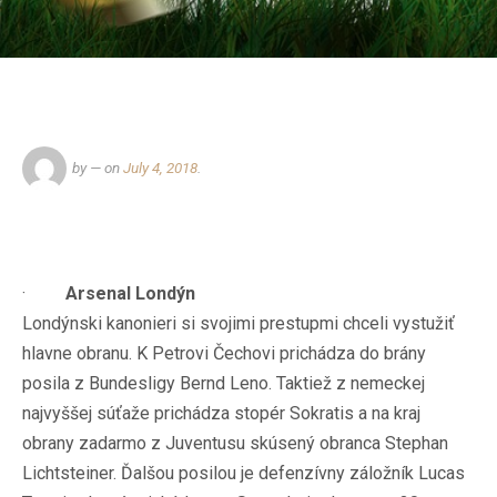
by
— on
July 4, 2018
.
·
Arsenal Londýn
Londýnski kanonieri si svojimi prestupmi chceli vystužiť
hlavne obranu. K Petrovi Čechovi prichádza do brány
posila z Bundesligy Bernd Leno. Taktiež z nemeckej
najvyššej súťaže prichádza stopér Sokratis a na kraj
obrany zadarmo z Juventusu skúsený obranca Stephan
Lichtsteiner. Ďalšou posilou je defenzívny záložník Lucas