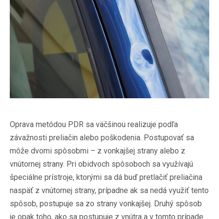
Oprava metódou PDR sa väčšinou realizuje podľa
závažnosti preliačin alebo poškodenia. Postupovať sa
môže dvomi spôsobmi – z vonkajšej strany alebo z
vnútornej strany. Pri obidvoch spôsoboch sa využívajú
špeciálne prístroje, ktorými sa dá buď pretlačiť preliačina
naspäť z vnútornej strany, prípadne ak sa nedá využiť tento
spôsob, postupuje sa zo strany vonkajšej. Druhý spôsob
je opak toho, ako sa postupuje z vnútra a v tomto prípade