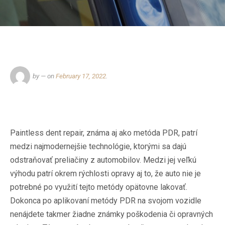
by
— on
February 17, 2022
.
Paintless dent repair, známa aj ako metóda PDR, patrí
medzi najmodernejšie technológie, ktorými sa dajú
odstraňovať preliačiny z automobilov. Medzi jej veľkú
výhodu patrí okrem rýchlosti opravy aj to, že auto nie je
potrebné po využití tejto metódy opätovne lakovať.
Dokonca po aplikovaní metódy PDR na svojom vozidle
nenájdete takmer žiadne známky poškodenia či opravných