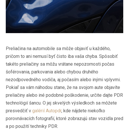
Preliačina na automobile sa môže objaviť u každého,
pričom to ani nemusí byť čisto iba vaša chyba. Spôsobiť
takéto preliačiny sa môžu vrátane nepozornosti počas
šoférovania, parkovania alebo chybou druhého
nezodpovedného vodiča, aj počasím alebo inými vplyvmi.
Pokiaľ sa vám náhodou stane, že na svojom aute objavíte
preliačiny alebo iné podobné poškodenie, určite dajte PDR
technológií šancu. O jej skvelých výsledkoch sa môžete
presvedčiť v
galérií Autopdr
, kde nájdete niekoľko
porovnávacích fotografií, ktoré zobrazujú stav vozidla pred
a po použití techniky PDR.