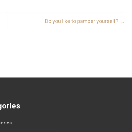
Do you like to pamper yourself? →
gories
ories