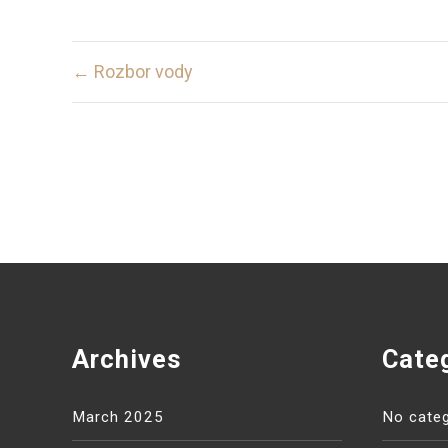
Post
← Rozbor vody
navigation
Archives
Cate
March 2025
No categ