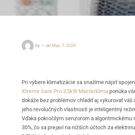
by
— on
May 7, 2024
.
Pri výbere klimatizácie sa snažíme nájsť spoje
Xtreme Save Pro 3,5kW Masterklima
ponúka všet
dokáže bez problémov chladiť aj vykurovať váš
jeho revolučných vlastností je inteligentný rež
Vďaka pokročilým senzorom a algoritmickému ri
30%, čo sa prejaví na nižších účtoch za elektri