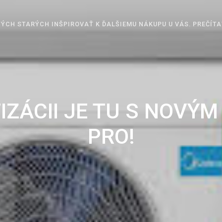
ÝCH STARÝCH INŠPIROVAŤ K ĎALŠIEMU NÁKUPU U VÁS. PREČÍTA
IZÁCII JE TU S NOVÝ
PRO!