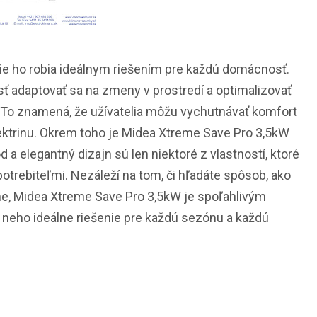
nie ho robia ideálnym riešením pre každú domácnosť.
ť adaptovať sa na zmeny v prostredí a optimalizovať
 To znamená, že užívatelia môžu vychutnávať komfort
elektrinu. Okrem toho je Midea Xtreme Save Pro 3,5kW
d a elegantný dizajn sú len niektoré z vlastností, ktoré
trebiteľmi. Nezáleží na tom, či hľadáte spôsob, ako
ime, Midea Xtreme Save Pro 3,5kW je spoľahlivým
 neho ideálne riešenie pre každú sezónu a každú