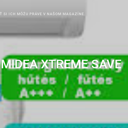
Ť SI ICH MÔŽU PRÁVE V NAŠOM MAGAZÍNE.
M MIDEA XTREME SAVE