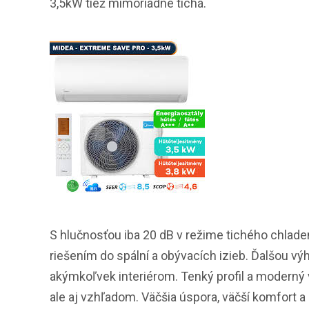
3,5kW tiež mimoriadne tichá.
S hlučnosťou iba 20 dB v režime tichého chladen
riešením do spální a obývacích izieb. Ďalšou výho
akýmkoľvek interiérom. Tenký profil a moderný v
ale aj vzhľadom. Väčšia úspora, väčší komfort 