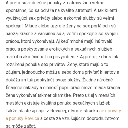
A preto sú aj dnešné ponuky zo strany žien veľmi
spontánne, čo sa odráža na kvalite stretnutí. A tak klienti
využívajúci sex priváty alebo eskortné služby sú veľmi
spokojní. Mladé alebo aj zrelé ženy na sex portáloch sú
naozaj krásne a väčšinou sú aj veľmi spokojné so svojou
prácou, ktorú vykonávajú. Aj keď mnohé majú inú trvalú
prácu a poskytovanie erotických a sexuálnych služieb
majú iba ako činnosť na privyrobenie. Aj preto je dnes tak
rozšírená ponuka sex privátov. Ženy, ktoré majú o to
záujem, jednoducho môžu u seba doma privítať klientov a
dokážu im tak poskytnúť svoje služby. Žiadne náročné
finančné náklady a činnosť popri práci môže mladá krásna
žena vykonávať takmer okamžite. Preto už aj v menších
mestách existuje kvalitná ponuka sexuálnych služieb.
Takže ak ste aj napr. z Revúcej, otvorte stránku
sex priváty
a ponuky Revúca
a cesta za vzrušujúcim dobrodružstvom
sa môže začať.