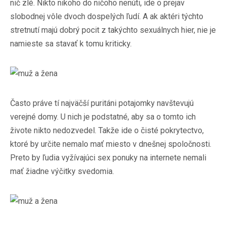
nič zlé. Nikto nikoho do ničoho nenúti, ide o prejav
slobodnej vôle dvoch dospelých ľudí. A ak aktéri týchto
stretnutí majú dobrý pocit z takýchto sexuálnych hier, nie je
namieste sa stavať k tomu kriticky.
Často práve tí najväčší puritáni potajomky navštevujú
verejné domy. U nich je podstatné, aby sa o tomto ich
živote nikto nedozvedel. Takže ide o čisté pokrytectvo,
ktoré by určite nemalo mať miesto v dnešnej spoločnosti.
Preto by ľudia vyžívajúci sex ponuky na internete nemali
mať žiadne výčitky svedomia.