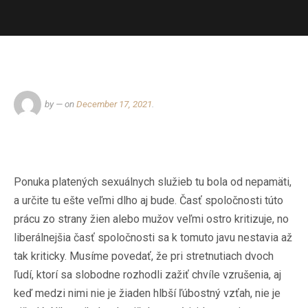
by
— on
December 17, 2021
.
Ponuka platených sexuálnych služieb tu bola od nepamäti,
a určite tu ešte veľmi dlho aj bude. Časť spoločnosti túto
prácu zo strany žien alebo mužov veľmi ostro kritizuje, no
liberálnejšia časť spoločnosti sa k tomuto javu nestavia až
tak kriticky. Musíme povedať, že pri stretnutiach dvoch
ľudí, ktorí sa slobodne rozhodli zažiť chvíle vzrušenia, aj
keď medzi nimi nie je žiaden hlbší ľúbostný vzťah, nie je