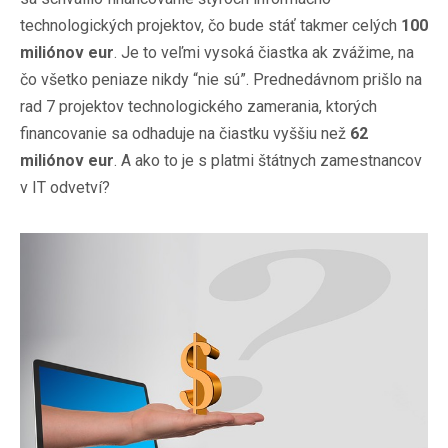
technologických projektov, čo bude stáť takmer celých
100
miliónov eur
. Je to veľmi vysoká čiastka ak zvážime, na
čo všetko peniaze nikdy “nie sú”. Prednedávnom prišlo na
rad 7 projektov technologického zamerania, ktorých
financovanie sa odhaduje na čiastku vyššiu než
62
miliónov eur
. A ako to je s platmi štátnych zamestnancov
v IT odvetví?