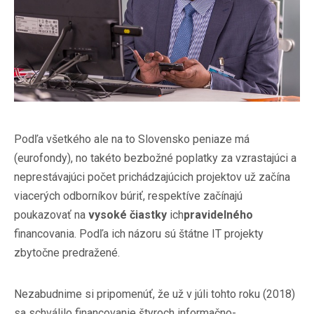
Podľa všetkého ale na to Slovensko peniaze má
(eurofondy), no takéto bezbožné poplatky za vzrastajúci a
neprestávajúci počet prichádzajúcich projektov už začína
viacerých odborníkov búriť, respektíve začínajú
poukazovať na
vysoké čiastky
ich
pravidelného
financovania. Podľa ich názoru sú štátne IT projekty
zbytočne predražené.
Nezabudnime si pripomenúť, že už v júli tohto roku (2018)
sa schválilo financovanie štyroch informačno-