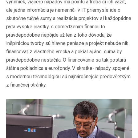
výnimiek, viacero nápadov má pointu a treba si ich vážiť,
ale jedna informácia je nemenná- v IT priemysle ide o
skutočne tučné sumy a realizácia projektov si každopádne
pýta vysoké čiastky, s obmedzením financií to
pravdepodobne nepôjde už len z toho dôvodu, že
inšpiráciou tvorby sú hlavne peniaze a projekt nebude nik
financovať z vlastného vrecka a pokiaľ aj áno, suma by
pravdepodobne nestačila. O financovanie sa tak postará
štátna pokladnica a eurofondy. V skratke- nápady spojené
s modernou technológiou sú najnáročnejšie predovšetkým
z finančnej stránky.