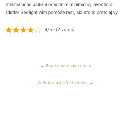
minimálneho úsilia a osadením minimálnej investície!
Clutter Seolight
vám pomôže rásť, skúste to preto aj vy.
4/5 - (2 votes)
Post
← Aby sa vám viac darilo
navigation
Web lepší a efektívnejší! →