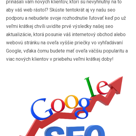
prinášali vám nových klientov, ktorí sú nevyhnutný na to
aby váš web rástol? Skúste tentokrát aj vy našu seo
podporu a nebudete svoje rozhodnutie ľutovať keď po už
veľmi krátkej chvíli uvidíte prvé výsledky našej seo
aktualizácie, ktorá posunie váš internetový obchod alebo
webovú stránku na oveľa vyššie priečky vo vyhľadávaní
Google, vďaka čomu budete mať oveľa väčšiu popularitu a
viac nových klientov v priebehu veľmi krátkej doby!