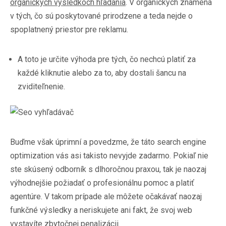
organických výsledkoch hľadania
. V organických znamená
v tých, čo sú poskytované prirodzene a teda nejde o
spoplatnený priestor pre reklamu.
A toto je určite výhoda pre tých, čo nechcú platiť za
každé kliknutie alebo za to, aby dostali šancu na
zviditeľnenie.
Buďme však úprimní a povedzme, že táto search engine
optimization vás asi takisto nevyjde zadarmo. Pokiaľ nie
ste skúsený odborník s dlhoročnou praxou, tak je naozaj
výhodnejšie požiadať o profesionálnu pomoc a platiť
agentúre. V takom prípade ale môžete očakávať naozaj
funkčné výsledky a neriskujete ani fakt, že svoj web
vystavíte zbytočnej penalizácii.