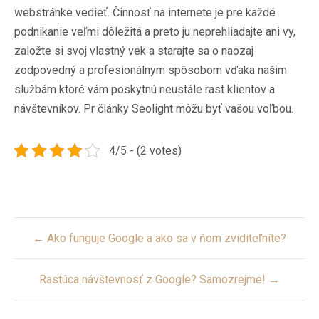
webstránke vedieť. Činnosť na internete je pre každé
podnikanie veľmi dôležitá a preto ju neprehliadajte ani vy,
založte si svoj vlastný vek a starajte sa o naozaj
zodpovedný a profesionálnym spôsobom vďaka našim
službám ktoré vám poskytnú neustále rast klientov a
návštevníkov.
Pr články Seolight
môžu byť vašou voľbou.
4/5 - (2 votes)
Post
← Ako funguje Google a ako sa v ňom zviditeľníte?
navigation
Rastúca návštevnosť z Google? Samozrejme! →