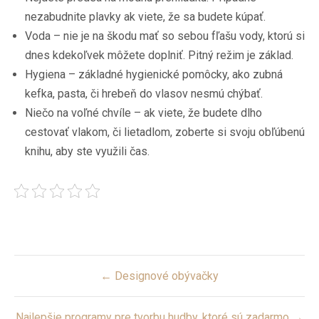
nezabudnite plavky ak viete, že sa budete kúpať.
Voda – nie je na škodu mať so sebou fľašu vody, ktorú si
dnes kdekoľvek môžete doplniť. Pitný režim je základ.
Hygiena – základné hygienické pomôcky, ako zubná
kefka, pasta, či hrebeň do vlasov nesmú chýbať.
Niečo na voľné chvíle – ak viete, že budete dlho
cestovať vlakom, či lietadlom, zoberte si svoju obľúbenú
knihu, aby ste využili čas.
Post
← Designové obývačky
navigation
Najlepšie programy pre tvorbu hudby, ktoré sú zadarmo →