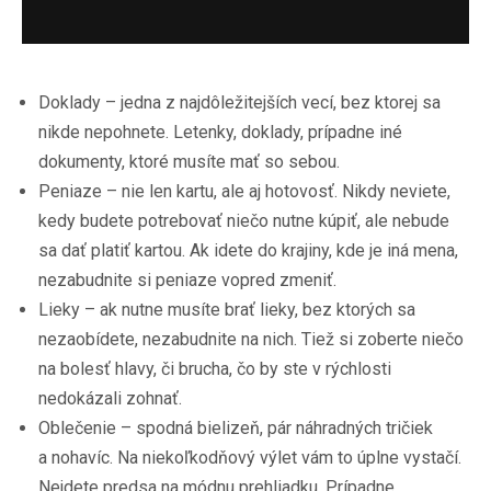
Doklady – jedna z najdôležitejších vecí, bez ktorej sa
nikde nepohnete. Letenky, doklady, prípadne iné
dokumenty, ktoré musíte mať so sebou.
Peniaze – nie len kartu, ale aj hotovosť. Nikdy neviete,
kedy budete potrebovať niečo nutne kúpiť, ale nebude
sa dať platiť kartou. Ak idete do krajiny, kde je iná mena,
nezabudnite si peniaze vopred zmeniť.
Lieky – ak nutne musíte brať lieky, bez ktorých sa
nezaobídete, nezabudnite na nich. Tiež si zoberte niečo
na bolesť hlavy, či brucha, čo by ste v rýchlosti
nedokázali zohnať.
Oblečenie – spodná bielizeň, pár náhradných tričiek
a nohavíc. Na niekoľkodňový výlet vám to úplne vystačí.
Nejdete predsa na módnu prehliadku. Prípadne