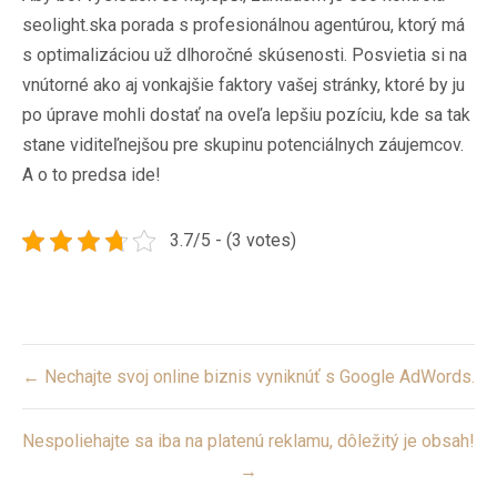
seolight.sk
a porada s profesionálnou agentúrou, ktorý má
s optimalizáciou už dlhoročné skúsenosti. Posvietia si na
vnútorné ako aj vonkajšie faktory vašej stránky, ktoré by ju
po úprave mohli dostať na oveľa lepšiu pozíciu, kde sa tak
stane viditeľnejšou pre skupinu potenciálnych záujemcov.
A o to predsa ide!
3.7/5 - (3 votes)
Post
← Nechajte svoj online biznis vyniknúť s Google AdWords.
navigation
Nespoliehajte sa iba na platenú reklamu, dôležitý je obsah!
→