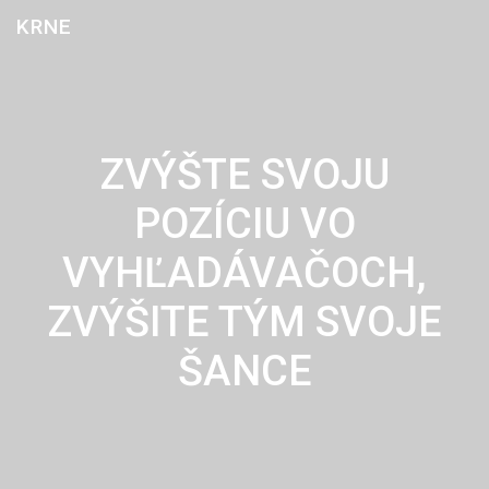
Skip
KRNE
to
content
ZVÝŠTE SVOJU
POZÍCIU VO
VYHĽADÁVAČOCH,
ZVÝŠITE TÝM SVOJE
ŠANCE