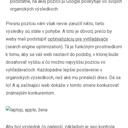
podstatné, na akej pozícii ju Google poskytuje vo svojich
organických výsledkoch.
Presnú pozíciu vám však nevie zaručiť nikto, tieto
výsledky sú stále v pohybe. A toto je dôvod, prečo by
weby mali podstúpiť
optimalizáciu pre vyhľadávače
(search engine optimization). Tá je funkčným prostriedkom
k tomu, aby sa váš web nastavil do podoby, v ktorej bude
dosahovať vyššiu a čo možno najvyššiu pozíciu vo
vyhľadávačoch. Každopádne lepšie postavenie v
organických výsledkoch, než aké mu prináleží dnes. Dá sa
to! A aj začínajúci web dokáže v tomto smere konkurovať
známejším konkurentom.
Aby bol výsledok čo najlepší, základom je seo kontrola