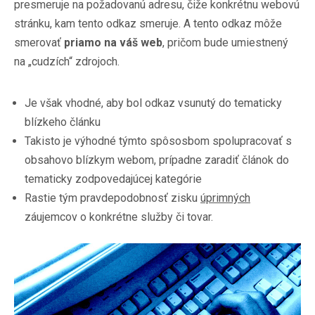
presmeruje na požadovanú adresu, čiže konkrétnu webovú
stránku, kam tento odkaz smeruje. A tento odkaz môže
smerovať
priamo na váš web
, pričom bude umiestnený
na „cudzích“ zdrojoch.
Je však vhodné, aby bol odkaz vsunutý do tematicky
blízkeho článku
Takisto je výhodné týmto spôsosbom spolupracovať s
obsahovo blízkym webom, prípadne zaradiť článok do
tematicky zodpovedajúcej kategórie
Rastie tým pravdepodobnosť zisku
úprimných
záujemcov o konkrétne služby či tovar.