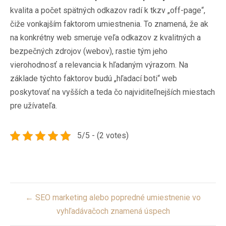
kvalita a počet spätných odkazov radí k tkzv „off-page“,
čiže vonkajším faktorom umiestnenia. To znamená, že ak
na konkrétny web smeruje veľa odkazov z kvalitných a
bezpečných zdrojov (webov), rastie tým jeho
vierohodnosť a relevancia k hľadaným výrazom. Na
základe týchto faktorov budú „hľadací boti“ web
poskytovať na vyšších a teda čo najviditeľnejších miestach
pre užívateľa.
5/5 - (2 votes)
Post
← SEO marketing alebo popredné umiestnenie vo
navigation
vyhľadávačoch znamená úspech