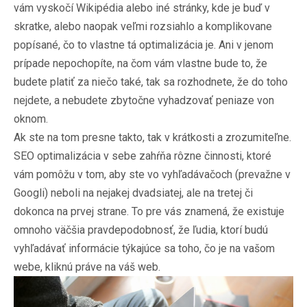
vám vyskočí Wikipédia alebo iné stránky, kde je buď v
skratke, alebo naopak veľmi rozsiahlo a komplikovane
popísané, čo to vlastne tá optimalizácia je. Ani v jenom
prípade nepochopíte, na čom vám vlastne bude to, že
budete platiť za niečo také, tak sa rozhodnete, že do toho
nejdete, a nebudete zbytočne vyhadzovať peniaze von
oknom.
Ak ste na tom presne takto, tak v krátkosti a zrozumiteľne.
SEO optimalizácia v sebe zahŕňa rôzne činnosti, ktoré
vám pomôžu v tom, aby ste vo vyhľadávačoch (prevažne v
Googli) neboli na nejakej dvadsiatej, ale na tretej či
dokonca na prvej strane. To pre vás znamená, že existuje
omnoho väčšia pravdepodobnosť, že ľudia, ktorí budú
vyhľadávať informácie týkajúce sa toho, čo je na vašom
webe, kliknú práve na váš web.