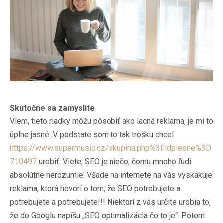
Skutočne sa zamyslite
Viem, tieto riadky môžu pôsobiť ako lacná reklama, je mi to
úplne jasné. V podstate som to tak trošku chcel
https://www.supermusic.cz/skupina.php%3Fidpiesne%3D
710497
urobiť. Viete, SEO je niečo, čomu mnoho ľudí
absolútne nerozumie. Všade na internete na vás vyskakuje
reklama, ktorá hovorí o tom, že SEO potrebujete a
potrebujete a potrebujete!!! Niektorí z vás určite urobia to,
že do Googlu napíšu „SEO optimalizácia čo to je“. Potom