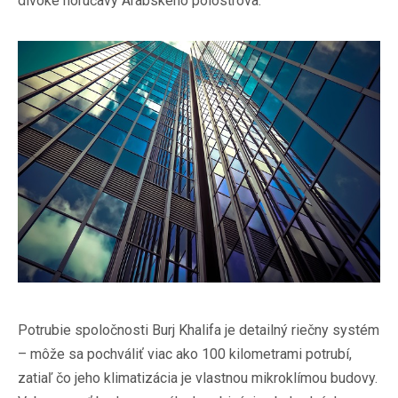
divoké horúčavy Arabského polostrova.
Potrubie spoločnosti Burj Khalifa je detailný riečny systém
– môže sa pochváliť viac ako 100 kilometrami potrubí,
zatiaľ čo jeho klimatizácia je vlastnou mikroklímou budovy.