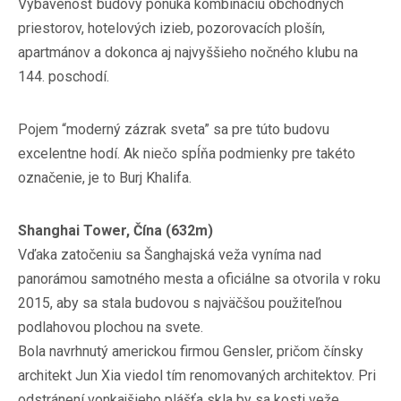
Vybavenosť budovy ponúka kombináciu obchodných
priestorov, hotelových izieb, pozorovacích plošín,
apartmánov a dokonca aj najvyššieho nočného klubu na
144. poschodí.
Pojem “moderný zázrak sveta” sa pre túto budovu
excelentne hodí. Ak niečo spĺňa podmienky pre takéto
označenie, je to Burj Khalifa.
Shanghai Tower, Čína (632m)
Vďaka zatočeniu sa Šanghajská veža vyníma nad
panorámou samotného mesta a oficiálne sa otvorila v roku
2015, aby sa stala budovou s najväčšou použiteľnou
podlahovou plochou na svete.
Bola navrhnutý americkou firmou Gensler, pričom čínsky
architekt Jun Xia viedol tím renomovaných architektov. Pri
odstránení vonkajšieho plášťa skla by sa kosti veže