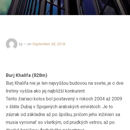
by
— on
September 28, 2018
.
Burj Khalifa (828m)
Burj Khalifa nie je len najvyššou budovou na svete, je o dve
tretiny vyššia ako jej najbližší konkurent.
Tento žiariaci kolos bol postavený v rokoch 2004 až 2009
v štáte Dubaj v Spojených arabských emirátoch. Je to
zázrak od základne až po špičku, pričom jeho inžinieri sa
musia vyrovnať so všetkým, od prudkých vetrov, až po