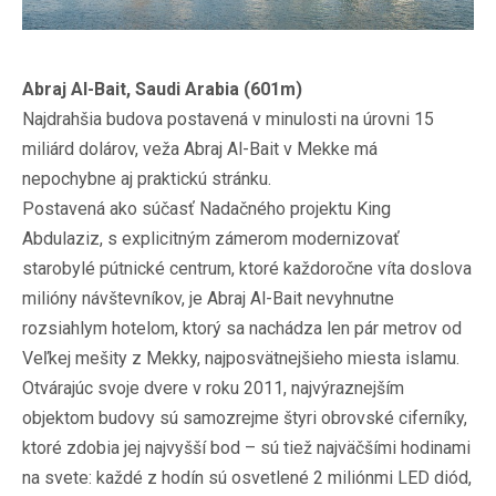
Abraj Al-Bait, Saudi Arabia (601m)
Najdrahšia budova postavená v minulosti na úrovni 15
miliárd dolárov, veža Abraj Al-Bait v Mekke má
nepochybne aj praktickú stránku.
Postavená ako súčasť Nadačného projektu King
Abdulaziz, s explicitným zámerom modernizovať
starobylé pútnické centrum, ktoré každoročne víta doslova
milióny návštevníkov, je Abraj Al-Bait nevyhnutne
rozsiahlym hotelom, ktorý sa nachádza len pár metrov od
Veľkej mešity z Mekky, najposvätnejšieho miesta islamu.
Otvárajúc svoje dvere v roku 2011, najvýraznejším
objektom budovy sú samozrejme štyri obrovské ciferníky,
ktoré zdobia jej najvyšší bod – sú tiež najväčšími hodinami
na svete: každé z hodín sú osvetlené 2 miliónmi LED diód,