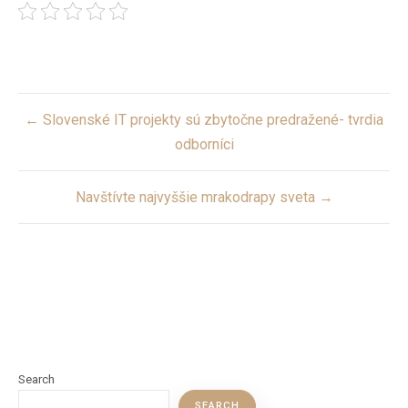
Post
← Slovenské IT projekty sú zbytočne predražené- tvrdia
navigation
odborníci
Navštívte najvyššie mrakodrapy sveta →
Search
SEARCH