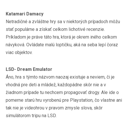
Katamari Damacy
Netradičné a zvláštne hry sa v niektorých prípadoch môžu
stať populárne a získať celkom lichotivé recenzie.
Príkladom je práve táto hra, ktorá je okrem iného celkom
návyková. Ovládate malú loptičku, aká na seba lepí čoraz
viac objektov.
LSD- Dream Emulator
Áno, hra s týmto názvom naozaj existuje a neviem, či je
vhodná pre deti a mládež, každopádne skôr nie a v
žiadnom prípade tu nechcem propagovať drogy. Ale ide o
pomerne starú hru vyrobenú pre Playstation, čo vlastne ani
tak nie je videohrou v pravom zmysle slova, skôr
simulátorom tripu na LSD.