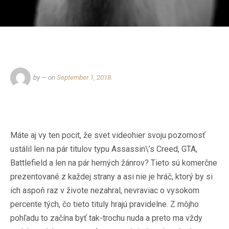
by
— on
September 1, 2018
.
Máte aj vy ten pocit, že svet videohier svoju pozornosť
ustálil len na pár titulov typu Assassin\’s Creed, GTA,
Battlefield a len na pár herných žánrov? Tieto sú komerčne
prezentované z každej strany a asi nie je hráč, ktorý by si
ich aspoň raz v živote nezahral, nevraviac o vysokom
percente tých, čo tieto tituly hrajú pravidelne. Z môjho
pohľadu to začína byť tak-trochu nuda a preto ma vždy