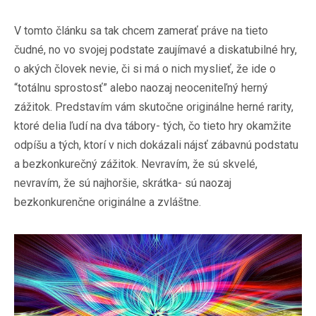
V tomto článku sa tak chcem zamerať práve na tieto
čudné, no vo svojej podstate zaujímavé a diskatubilné hry,
o akých človek nevie, či si má o nich myslieť, že ide o
“totálnu sprostosť” alebo naozaj neoceniteľný herný
zážitok. Predstavím vám skutočne originálne herné rarity,
ktoré delia ľudí na dva tábory- tých, čo tieto hry okamžite
odpíšu a tých, ktorí v nich dokázali nájsť zábavnú podstatu
a bezkonkurečný zážitok. Nevravím, že sú skvelé,
nevravím, že sú najhoršie, skrátka- sú naozaj
bezkonkurenčne originálne a zvláštne.