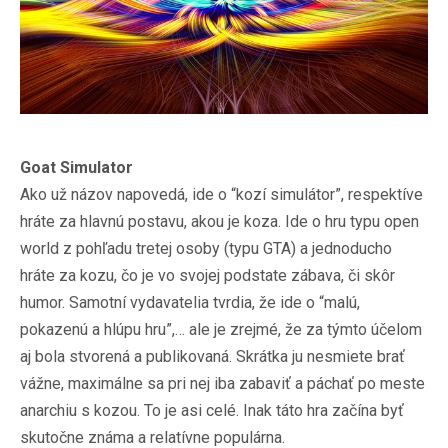
Goat Simulator
Ako už názov napovedá, ide o “kozí simulátor”, respektíve
hráte za hlavnú postavu, akou je koza. Ide o hru typu open
world z pohľadu tretej osoby (typu GTA) a jednoducho
hráte za kozu, čo je vo svojej podstate zábava, či skôr
humor. Samotní vydavatelia tvrdia, že ide o “malú,
pokazenú a hlúpu hru”,… ale je zrejmé, že za týmto účelom
aj bola stvorená a publikovaná. Skrátka ju nesmiete brať
vážne, maximálne sa pri nej iba zabaviť a páchať po meste
anarchiu s kozou. To je asi celé. Inak táto hra začína byť
skutočne známa a relatívne populárna.