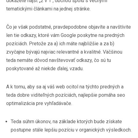
dokážete nájsť „2 v 1“, obchod spolu s vecnými
tematickými článkami na jednej stránke.
Čo je však podstatné, pravdepodobne objavíte a navštívite
len tie odkazy, ktoré vám Google poskytne na predných
pozíciách. Pretože za a) ich máte najbližšie a za b)
zvyčajne bývajú najviac relevantné a kvalitné. Väčšinou
teda nemáte dôvod navštevovať odkazy, čo sú tu
poskytované až niekde ďalej, vzadu.
A k tomu, aby sa aj váš web ocitol na týchto predných a
teda dobre viditeľných pozíciách, najlepšie pomáha
seo
optimalizácia pre vyhľadávače
.
Teda súhrn úkonov, na základe ktorých bude získate
postupne stále lepšiu pozíciu v organických výsledkoch.