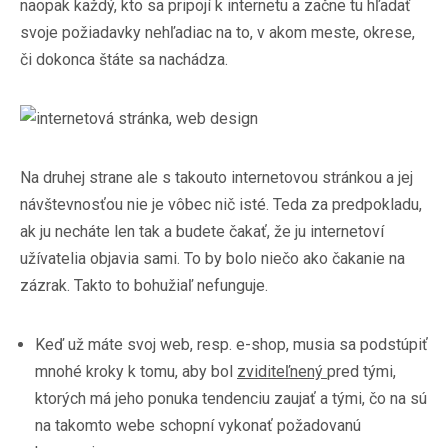
naopak každý, kto sa pripojí k internetu a začne tu hľadať
svoje požiadavky nehľadiac na to, v akom meste, okrese,
či dokonca štáte sa nachádza.
Na druhej strane ale s takouto internetovou stránkou a jej
návštevnosťou nie je vôbec nič isté. Teda za predpokladu,
ak ju necháte len tak a budete čakať, že ju internetoví
užívatelia objavia sami. To by bolo niečo ako čakanie na
zázrak. Takto to bohužiaľ nefunguje.
Keď už máte svoj web, resp. e-shop, musia sa podstúpiť
mnohé kroky k tomu, aby bol
zviditeľnený
pred tými,
ktorých má jeho ponuka tendenciu zaujať a tými, čo na sú
na takomto webe schopní vykonať požadovanú