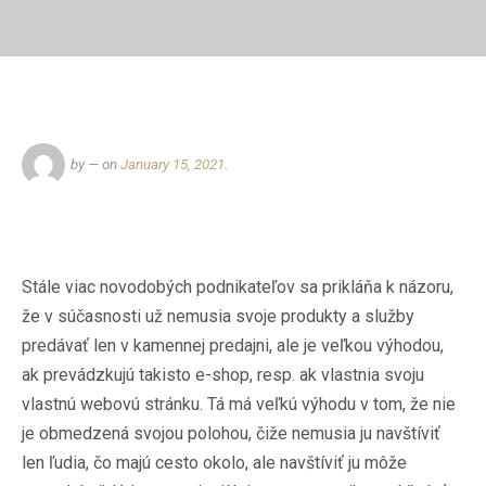
by
— on
January 15, 2021
.
Stále viac novodobých podnikateľov sa prikláňa k názoru,
že v súčasnosti už nemusia svoje produkty a služby
predávať len v kamennej predajni, ale je veľkou výhodou,
ak prevádzkujú takisto e-shop, resp. ak vlastnia svoju
vlastnú webovú stránku. Tá má veľkú výhodu v tom, že nie
je obmedzená svojou polohou, čiže nemusia ju navštíviť
len ľudia, čo majú cesto okolo, ale navštíviť ju môže