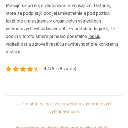
Pracuje sa pri nej s vnútornými aj vonkajšími faktormi,
ktoré sa podpisujú pod jej umiestnenie a pod pozíciu
takéhoto umiestnenia v organických výsledkoch
internetových vyhľadávačov. A je v podstate logické, že
posun v tomto smere prinesie podstatne
lepšiu
viditeľnosť
a zároveň
rastúcu návštevnosť
pre konkrétnu
stránku.
4.4/5 - (8 votes)
Post
← Posuňte sa so svojim webom v internetových
navigation
vyhľadávačoch